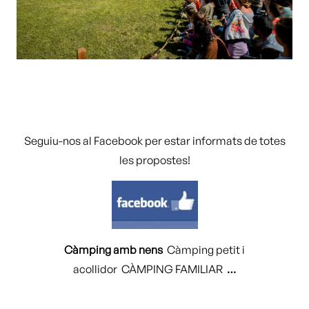
Seguiu-nos al Facebook per estar informats de totes
les propostes!
Càmping amb nens
Càmping petit i
acollidor CÀMPING FAMILIAR
…