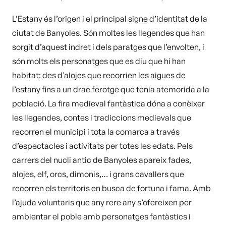
L’Estany és l’origen i el principal signe d’identitat de la
ciutat de Banyoles. Són moltes les llegendes que han
sorgit d’aquest indret i dels paratges que l’envolten, i
són molts els personatges que es diu que hi han
habitat: des d’alojes que recorrien les aigues de
l’estany fins a un drac ferotge que tenia atemorida a la
població. La fira medieval fantàstica dóna a conèixer
les llegendes, contes i tradiccions medievals que
recorren el municipi i tota la comarca a través
d’espectacles i activitats per totes les edats. Pels
carrers del nucli antic de Banyoles apareix fades,
alojes, elf, orcs, dimonis,… i grans cavallers que
recorren els territoris en busca de fortuna i fama. Amb
l’ajuda voluntaris que any rere any s’ofereixen per
ambientar el poble amb personatges fantàstics i