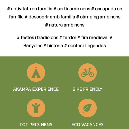
# activitats en família # sortir amb nens # escapada en
família # descobrir amb família
# càmping amb nens
# natura amb nens
# festes i tradicions # tardor #
fira medieval #
Banyoles # historia # contes i llegendes
BIKE FRIENDLY
AKAMPA EXPERIENCE
TOT PELS NENS
ECO VACANCES