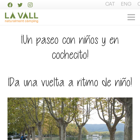
CAT
ENG
¡Un paseo con niños y en
cochecito!
¡Da una vuelta a ritmo de niño!