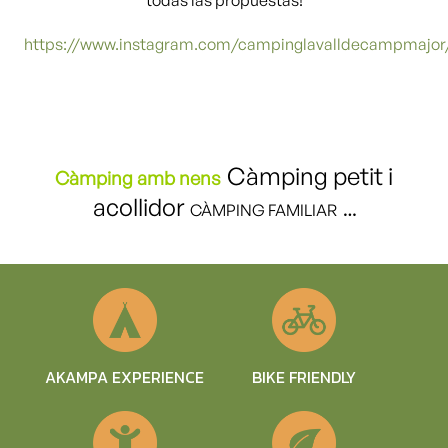
todas las propuestas!
https://www.instagram.com/campinglavalldecampmajor
Càmping petit i
Càmping amb nens
acollidor
CÀMPING FAMILIAR
…
BIKE FRIENDLY
AKAMPA EXPERIENCE