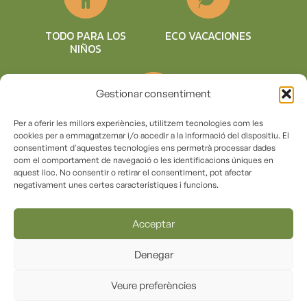
TODO PARA LOS
ECO VACACIONES
NIÑOS
Gestionar consentiment
Per a oferir les millors experiències, utilitzem tecnologies com les
COMPROMISO
cookies per a emmagatzemar i/o accedir a la informació del dispositiu. El
SOSTENIBLE
consentiment d'aquestes tecnologies ens permetrà processar dades
com el comportament de navegació o les identificacions úniques en
aquest lloc. No consentir o retirar el consentiment, pot afectar
negativament unes certes característiques i funcions.
© Copyright 2018 – Càmping la vall de Campmajor |
Registro (RTC) KG-000156
Acceptar
Términos y condiciones de uso
|
Aviso Legal
|
Denegar
Declaración de accesibilidad
|
Política de cookies
|
Veure preferències
Política de protección de datos