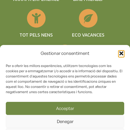
TOT PELS NENS
ECO VACANCES
Gestionar consentiment
Per a oferir les millors experiències, utilitzem tecnologies com les
COMPROMÍS
cookies per a emmagatzemar i/o accedir a la informació del dispositiu. El
SOSTENIBLE
consentiment d'aquestes tecnologies ens permetrà processar dades
com el comportament de navegació o les identificacions úniques en
aquest lloc. No consentir o retirar el consentiment, pot afectar
negativament unes certes característiques i funcions.
© Copyright 2018 – Càmping la vall de Campmajor |
Registre (RTC) KG-000156
Acceptar
Termes i condicions d’ús
|
Avís Legal
|
Declaració
Denegar
d’accessibilitat
|
Política de cookies
|
Política de