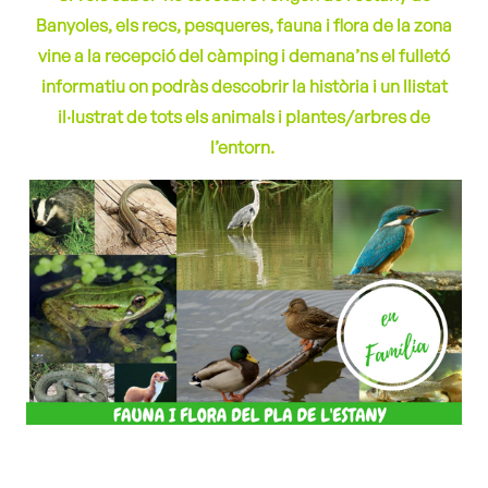
Banyoles, els recs, pesqueres, fauna i flora de la zona
vine a la recepció del càmping i demana’ns el fulletó
inf
ormatiu on podràs descobrir la història i un llistat
il·lustrat de tots els animals i plantes/arbres de
l’entorn.