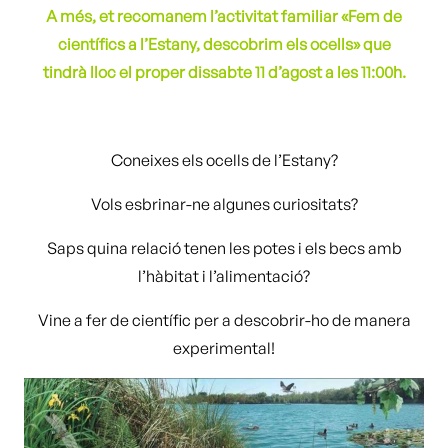
A més, et recomanem l’activitat f
amiliar «Fem de
científics a
l’Estany, descobrim els ocells» que
tindrà lloc el proper dissabte 11 d’agost a les 11:00h.
Coneixes els ocells de l’Estany?
Vols esbrinar-ne algunes curiositats?
Saps quina relació tenen les potes i els becs amb
l’hàbitat i l’alimentació?
Vine a fer de científic per a descobrir-ho de manera
experimental!