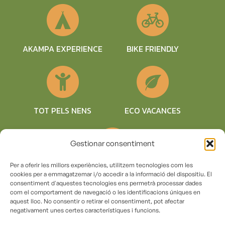
BIKE FRIENDLY
AKAMPA EXPERIENCE
TOT PELS NENS
ECO VACANCES
Gestionar consentiment
Per a oferir les millors experiències, utilitzem tecnologies com les
COMPROMÍS
cookies per a emmagatzemar i/o accedir a la informació del dispositiu. El
SOSTENIBLE
consentiment d'aquestes tecnologies ens permetrà processar dades
com el comportament de navegació o les identificacions úniques en
aquest lloc. No consentir o retirar el consentiment, pot afectar
negativament unes certes característiques i funcions.
© Copyright 2018 – Càmping la vall de Campmajor |