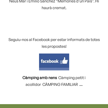
Neus Mar i Emilio Sánchez “Memòries d’un País”. Hi
haurà cremat.
Seguiu-nos al Facebook per estar informats de totes
les propostes!
Càmping amb nens
Càmping petit i
acollidor CÀMPING FAMILIAR
…