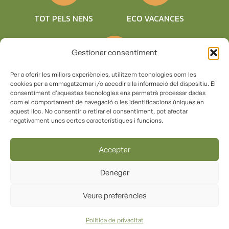
TOT PELS NENS
ECO VACANCES
Gestionar consentiment
Per a oferir les millors experiències, utilitzem tecnologies com les
COMPROMÍS
cookies per a emmagatzemar i/o accedir a la informació del dispositiu. El
SOSTENIBLE
consentiment d'aquestes tecnologies ens permetrà processar dades
com el comportament de navegació o les identificacions úniques en
aquest lloc. No consentir o retirar el consentiment, pot afectar
negativament unes certes característiques i funcions.
© Copyright 2018 – Càmping la vall de Campmajor |
Registre (RTC) KG-000156
Acceptar
Termes i condicions d’ús
|
Avís Legal
|
Declaració
Denegar
d’accessibilitat
|
Política de cookies
|
Política de
Veure preferències
protecció de dades
Disseny per
Creative Corner
Política de privacitat